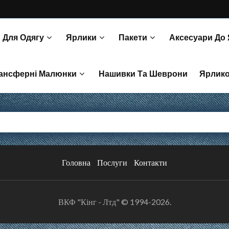
 Для Одягу
Ярлики
Пакети
Аксесуари До
Пакети Та Коробочки Для Запасного Гудзика Та Тканини.
З’єднувачі Для Пістолета Та Ручні
ансферні Малюнки
Нашивки Та Шеврони
Ярлик
и Для Перенесення
Головна
Послуги
Контакти
ВКФ "Кінг - Лтд" © 1994-2026.