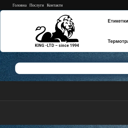
Skip
Головна
Послуги
Контакти
to
content
Етикетки
Термотр
KING -LTD – since 1994
Готові Малюнк