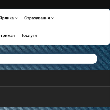
 Ярлика
Стразування
отримач
Послуги