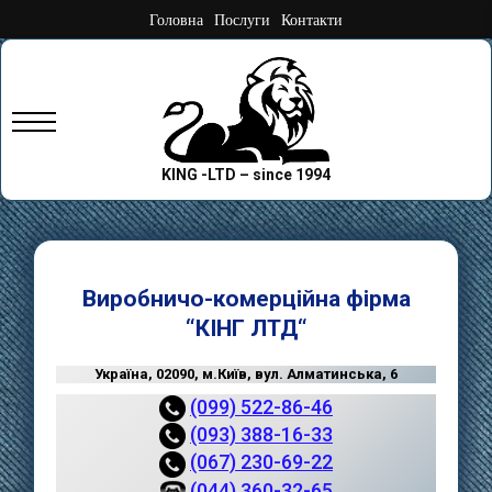
Skip
Головна
Послуги
Контакти
to
content
Primary
Menu
KING -LTD – since 1994
Виробничо-комерційна фірма
“
КІНГ ЛТД
“
Україна, 02090, м.Київ, вул. Алматинська, 6
(099) 522-86-46
(093) 388-16-33
(067) 230-69-22
(044) 360-32-65