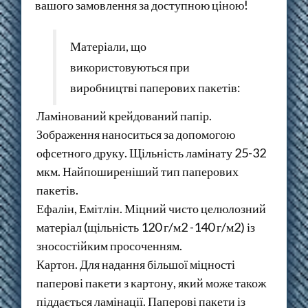
вашого замовлення за доступною ціною!
Матеріали, що
використовуються при
виробництві паперових пакетів:
Ламінований крейдований папір.
Зображення наноситься за допомогою
офсетного друку. Щільність ламінату 25-32
мкм. Найпоширеніший тип паперових
пакетів.
Ефалін, Емітлін. Міцний чисто целюлозний
матеріал (щільність 120 г/м2 -140 г/м2) із
зносостійким просоченням.
Картон. Для надання більшої міцності
паперові пакети з картону, який може також
піддається ламінації. Паперові пакети із