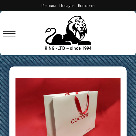
Skip
Головна
Послуги
Контакти
to
content
Primary
Menu
KING -LTD – since 1994