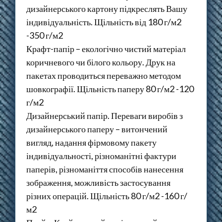
дизайнерського картону підкреслять Вашу
індивідуальність. Щільність від 180 г/м2
-350 г/м2
Крафт-папір – екологічно чистий матеріал
коричневого чи білого кольору. Друк на
пакетах проводиться переважно методом
шовкографії. Щільність паперу 80 г/м2 -120
г/м2
Дизайнерський папір. Переваги виробів з
дизайнерського паперу – витончений
вигляд, надання фірмовому пакету
індивідуальності, різноманітні фактури
паперів, різноманіття способів нанесення
зображення, можливість застосування
різних операцій. Щільність 80 г/м2 -160 г/
м2