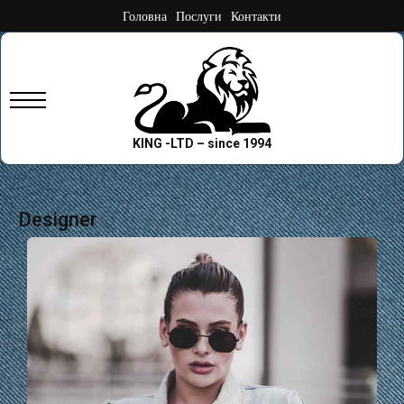
Skip
Головна
Послуги
Контакти
to
content
Primary
Menu
KING -LTD – since 1994
Designer