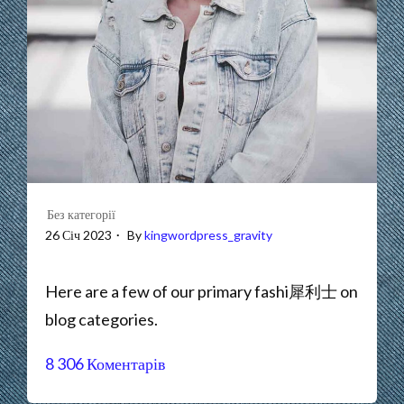
Без категорії
26 Січ 2023
By
kingwordpress_gravity
Here are a few of our primary fashi 犀利士 on
blog categories.
8 306 Коментарів
до