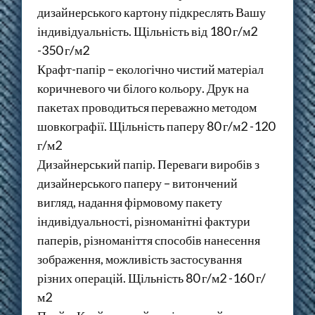
дизайнерського картону підкреслять Вашу
індивідуальність. Щільність від 180 г/м2
-350 г/м2
Крафт-папір – екологічно чистий матеріал
коричневого чи білого кольору. Друк на
пакетах проводиться переважно методом
шовкографії. Щільність паперу 80 г/м2 -120
г/м2
Дизайнерський папір. Переваги виробів з
дизайнерського паперу – витончений
вигляд, надання фірмовому пакету
індивідуальності, різноманітні фактури
паперів, різноманіття способів нанесення
зображення, можливість застосування
різних операцій. Щільність 80 г/м2 -160 г/
м2