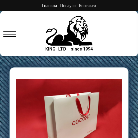
Skip
Головна
Послуги
Контакти
to
content
Primary
Menu
KING -LTD – since 1994