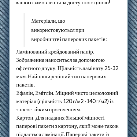
вашого замовлення за доступною ціною!
Матеріали, що
використовуються при
виробництві паперових пакетів:
Ламінований крейдований папір.
Зображення наноситься за допомогою
офсетного друку. Щільність ламінату 25-32
мкм. Найпоширеніший тип паперових
пакетів.
Ефалін, Емітлін. Міцний чисто целюлозний
матеріал (щільність 120 г/м2 -140 г/м2) із
зносостійким просоченням.
Картон. Для надання більшої міцності
паперові пакети з картону, який може також
піддається ламінації. Паперові пакети із