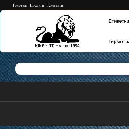
Skip
Головна
Послуги
Контакти
to
content
Етикетки
Термотр
KING -LTD – since 1994
Готові Малюнк