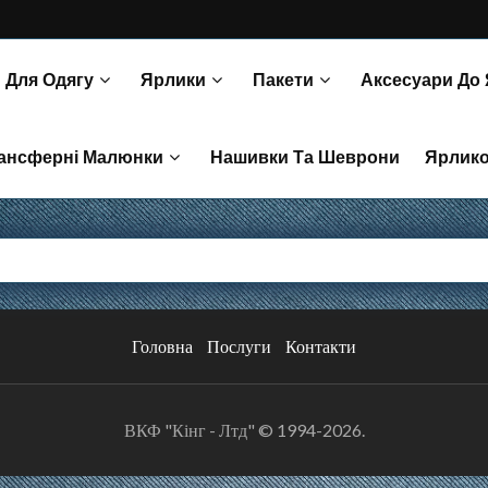
 Для Одягу
Ярлики
Пакети
Аксесуари До
Пакети Та Коробочки Для Запасного Гудзика Та Тканини.
З’єднувачі Для Пістолета Та Ручні
ансферні Малюнки
Нашивки Та Шеврони
Ярлик
и Для Перенесення
Головна
Послуги
Контакти
ВКФ "Кінг - Лтд" © 1994-2026.