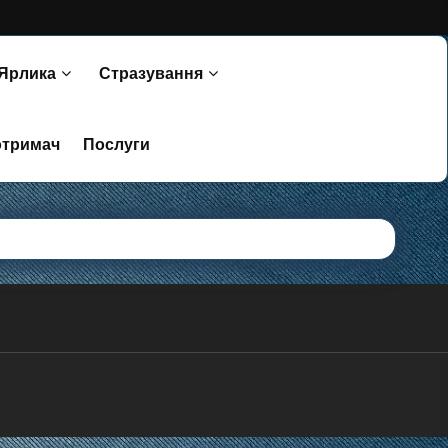
 Ярлика
Стразування
отримач
Послуги