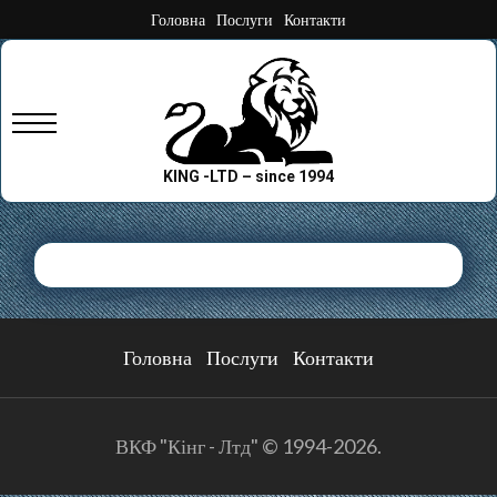
Skip
Головна
Послуги
Контакти
to
content
Primary
Menu
KING -LTD – since 1994
Головна
Послуги
Контакти
ВКФ "Кінг - Лтд" © 1994-2026.