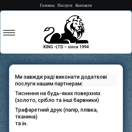
Skip
Головна
Послуги
Контакти
to
content
Primary
Menu
KING -LTD – since 1994
Ми завжди раді виконати додаткові
послуги нашим партнерам:
Тиснення на будь-яких поверхнях
(золото, срібло та інші барвники)
Трафаретний друк (папір, плівка,
тканина)
та ін.