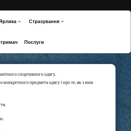
 Ярлика
Стразування
отримач
Послуги
манітного спортивного одягу.
 конкретного предмета одягу і про те, як з ним
тя.
и.