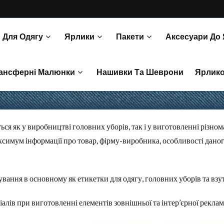
 Для Одягу
Ярлики
Пакети
Аксесуари До
Пакети Та Коробочки Для Запасного Гудзика Та Тканини.
З’єднувачі Для Пістолета Та Ручні
ансферні Малюнки
Нашивки Та Шеврони
Ярлик
и Для Перенесення
ься як у виробництві головних уборів, так і у виготовленні різно
симум інформації про товар, фірму-виробника, особливості даного
ування в основному як етикетки для одягу, головних уборів та взут
алів при виготовленні елементів зовнішньої та інтер’єрної реклам