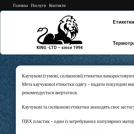
Skip
Головна
Послуги
Контакти
to
content
Етикетки
Термотр
KING -LTD – since 1994
Готові Малюнк
Каучукові (гумові, силіконові) етикетки використовуют
Мета каучукової етикетки одягу – надати покупцеві мак
рекомендується звертатися.
Каучукові та силіконові етикетки знаходять своє застос
ПВХ пластик – один із затребуваних популярних матері